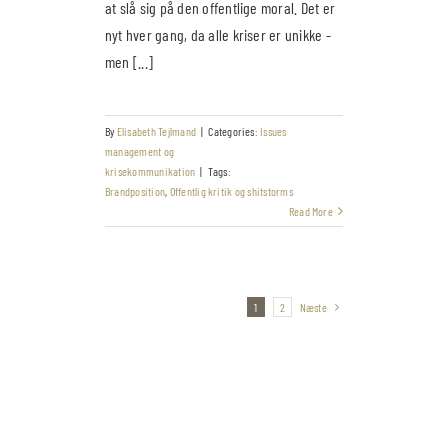
at slå sig på den offentlige moral. Det er
nyt hver gang, da alle kriser er unikke -
men [...]
By
Elisabeth Tejlmand
|
Categories:
Issues
management og
krisekommunikation
|
Tags:
Brandposition
,
Offentlig kritik og shitstorms
Read More
1
2
Næste