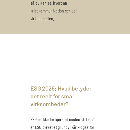
så du kan se, hvordan
krisekommunikation ser ud i
virkeligheden.
ESG 2026: Hvad betyder
det reelt for små
virksomheder?
ESG er ikke længere et modeord. I 2026
er ESG blevet et grundvilkår – også for