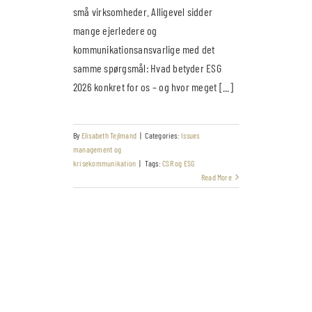
små virksomheder. Alligevel sidder
mange ejerledere og
kommunikationsansvarlige med det
samme spørgsmål: Hvad betyder ESG
2026 konkret for os – og hvor meget [...]
By
Elisabeth Tejlmand
|
Categories:
Issues
management og
krisekommunikation
|
Tags:
CSR og ESG
Read More