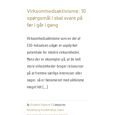
Virksomhedsaktivisme: 10
spørgsmål I skal svare på
før I går i gang
Virksomhedsaktivisme som en del af
ESG-indsatsen udgør et uopdyrket
potentiale for mindre virksomheder.
Mens der er eksempler på, at de helt
store virksomheder bruger ressourcer
på at fremme særlige interesser eller
sager, så er fænomenet med aktivisme
meget lidt [...]
By
Elisabeth Tejlmand
|
Categories:
Branding og brandstrategi
,
Issues
management og krisekommunikation
,