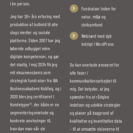
i én person.
Fundraiser inden for
Jeg har 20+ års erfaring med
natur, miljø og
produktion af indhold til alle
civilsamfund
slags medier og sociale
Webnørd med dyb
platforme. Siden 2007 har jeg
indsigt i WordPress
løbende udbygget mine
digitale kompetencer, og gør
det stadig. I maj 2024 fik jeg
Du kan overlade ansvaret for
mit eksamensbevis som
alle faser i
strategisk fundraiser fra IBA
kommunikationsarbejdet til
Businessakademi Kolding, og i
mig. Det betyder, at jeg
2020 blev jeg certificeret i
spænder fra at rådgive
Kundetyper®, der både er en
ledelsen og udvikle strategier
segmenteringsmetode og
og planer på baggrund af
konkrete anvisninger til,
kvalitative og kvantitative data
hvordan man når sin
– til at omsætte visionerne til