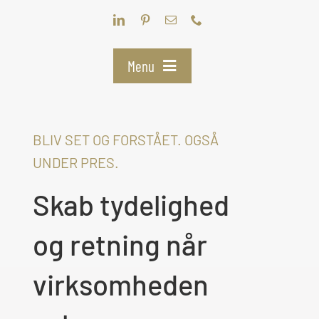
Skip
to
content
Menu
YDELSER
BLIV SET OG FORSTÅET. OGSÅ
PAKKEFORLØB
UNDER PRES.
Skab tydelighed
KUNDERNE
og retning når
TÆTTERE PÅ
virksomheden
KONTAKT