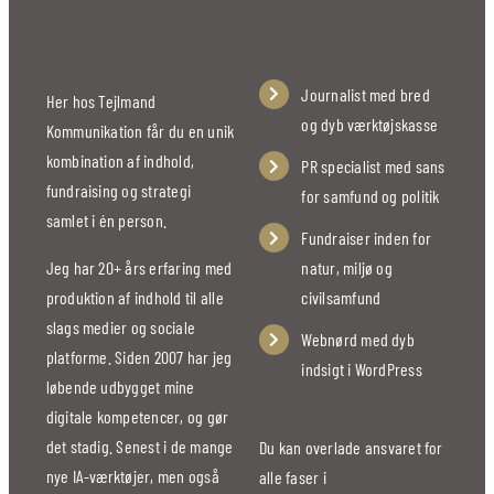
Journalist med bred
Her hos Tejlmand
og dyb værktøjskasse
Kommunikation får du en unik
kombination af indhold,
PR specialist med sans
fundraising og strategi
for samfund og politik
samlet i én person.
Fundraiser inden for
Jeg har 20+ års erfaring med
natur, miljø og
produktion af indhold til alle
civilsamfund
slags medier og sociale
Webnørd med dyb
platforme. Siden 2007 har jeg
indsigt i WordPress
løbende udbygget mine
digitale kompetencer, og gør
det stadig. Senest i de mange
Du kan overlade ansvaret for
nye IA-værktøjer, men også
alle faser i