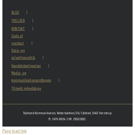
BLOG
YDELSER
KONTAKT
Code of
conduct
Data- og
privatlivspolitik
Handelsbetingelser
Medie- og
kommunikationsordbogen
Tilmeld nyhedsbrev
Tejlmand Kommunikation, Nederballevej 13A, Fjelsted, 5463 Harndrup.
M: 2479-8804. CVR: 29502692.
Page load link