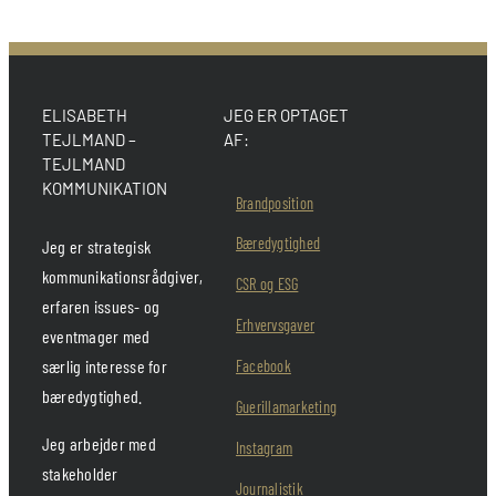
ELISABETH
JEG ER OPTAGET
TEJLMAND –
AF:
TEJLMAND
KOMMUNIKATION
Brandposition
Bæredygtighed
Jeg er strategisk
kommunikationsrådgiver,
CSR og ESG
erfaren issues- og
Erhvervsgaver
eventmager med
særlig interesse for
Facebook
bæredygtighed.
Guerillamarketing
Jeg arbejder med
Instagram
stakeholder
Journalistik