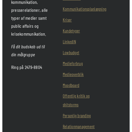
kommunikation,
Kommunikationsplanlægning
presserelationer, alle
typer af medier samt
Kriser
public affairs og
Kundetyper
krisekommunikation.
LinkedIN
Få dit budskab ud til
Lowbudget
din målgruppe
Medieforbrug
Ring på 2479-8804
Medieoverblik
Moodboard
Offentlig kritik og
shitstorms
Personlig branding
Relationmanagement