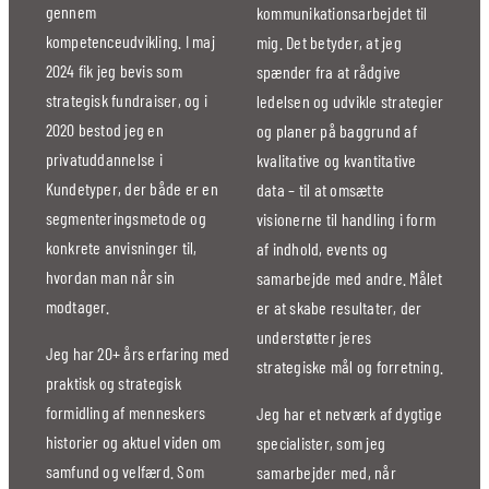
gennem
kommunikationsarbejdet til
kompetenceudvikling. I maj
mig. Det betyder, at jeg
2024 fik jeg bevis som
spænder fra at rådgive
strategisk fundraiser, og i
ledelsen og udvikle strategier
2020 bestod jeg en
og planer på baggrund af
privatuddannelse i
kvalitative og kvantitative
Kundetyper, der både er en
data – til at omsætte
segmenteringsmetode og
visionerne til handling i form
konkrete anvisninger til,
af indhold, events og
hvordan man når sin
samarbejde med andre. Målet
modtager.
er at skabe resultater, der
understøtter jeres
Jeg har 20+ års erfaring med
strategiske mål og forretning.
praktisk og strategisk
formidling af menneskers
Jeg har et netværk af dygtige
historier og aktuel viden om
specialister, som jeg
samfund og velfærd. Som
samarbejder med, når