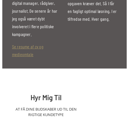
digital manager, rådgiver,
opgaven kræver det. Så I får
journalist. De senere år har
en fagligt optimal løsning, I er
jeg også været dybt
tilfredse med. Hver gang.
involveret i flere politiske
kampagner.
Se resume af cv og
medieomtale
Hyr Mig Til
AT FÅ DINE BUDSKABER UD TIL DEN
RIGTIGE KUNDETYPE