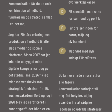
dyb værktøjskasse
Kommunikation får du en unik
kombination af indhold,
PR specialist med sans
fundraising og strategi samlet
for samfund og politik
i én person.
Fundraiser inden for
Jeg har 20+ års erfaring med
natur, miljø og
produktion af indhold til alle
civilsamfund
slags medier og sociale
Webnørd med dyb
platforme. Siden 2007 har jeg
indsigt i WordPress
løbende udbygget mine
digitale kompetencer, og gør
det stadig. I maj 2024 fik jeg
Du kan overlade ansvaret for
mit eksamensbevis som
alle faser i
strategisk fundraiser fra IBA
kommunikationsarbejdet til
Businessakademi Kolding, og i
mig. Det betyder, at jeg
2020 blev jeg certificeret i
spænder fra at rådgive
Kundetyper®, der både er en
ledelsen og udvikle strategier