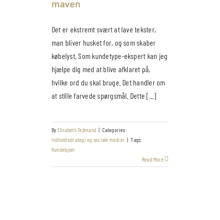
maven
Det er ekstremt svært at lave tekster,
man bliver husket for, og som skaber
købelyst. Som kundetype-ekspert kan jeg
hjælpe dig med at blive afklaret på,
hvilke ord du skal bruge. Det handler om
at stille farvede spørgsmål. Dette [...]
By
Elisabeth Tejlmand
|
Categories:
Indholdsstrategi og sociale medier
|
Tags:
Kundetyper
Read More