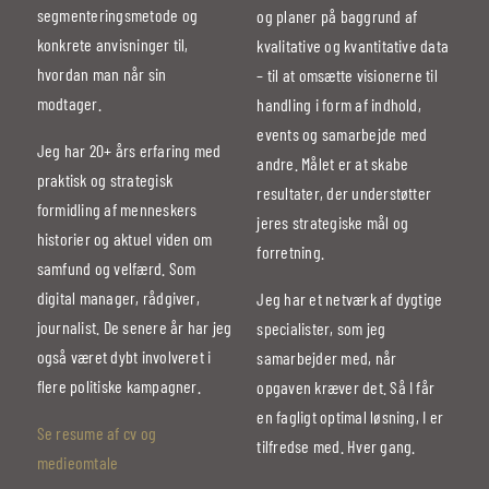
segmenteringsmetode og
og planer på baggrund af
konkrete anvisninger til,
kvalitative og kvantitative data
hvordan man når sin
– til at omsætte visionerne til
modtager.
handling i form af indhold,
events og samarbejde med
Jeg har 20+ års erfaring med
andre. Målet er at skabe
praktisk og strategisk
resultater, der understøtter
formidling af menneskers
jeres strategiske mål og
historier og aktuel viden om
forretning.
samfund og velfærd. Som
digital manager, rådgiver,
Jeg har et netværk af dygtige
journalist. De senere år har jeg
specialister, som jeg
også været dybt involveret i
samarbejder med, når
flere politiske kampagner.
opgaven kræver det. Så I får
en fagligt optimal løsning, I er
Se resume af cv og
tilfredse med. Hver gang.
medieomtale