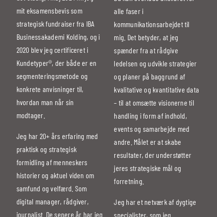
mit eksamensbevis som
alle faser i
strategisk fundraiser fra IBA
kommunikationsarbejdet til
Businessakademi Kolding, og i
mig. Det betyder, at jeg
2020 blev jeg certificeret i
spænder fra at rådgive
Kundetyper®, der både er en
ledelsen og udvikle strategier
segmenteringsmetode og
og planer på baggrund af
konkrete anvisninger til,
kvalitative og kvantitative data
hvordan man når sin
– til at omsætte visionerne til
modtager.
handling i form af indhold,
events og samarbejde med
Jeg har 20+ års erfaring med
andre. Målet er at skabe
praktisk og strategisk
resultater, der understøtter
formidling af menneskers
jeres strategiske mål og
historier og aktuel viden om
forretning.
samfund og velfærd. Som
digital manager, rådgiver,
Jeg har et netværk af dygtige
journalist. De senere år har jeg
specialister, som jeg