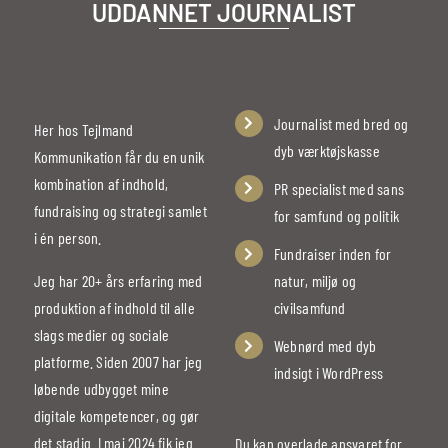
UDDANNET JOURNALIST
Journalist med bred og
Her hos Tejlmand
dyb værktøjskasse
Kommunikation får du en unik
kombination af indhold,
PR specialist med sans
fundraising og strategi samlet
for samfund og politik
i én person.
Fundraiser inden for
Jeg har 20+ års erfaring med
natur, miljø og
produktion af indhold til alle
civilsamfund
slags medier og sociale
Webnørd med dyb
platforme. Siden 2007 har jeg
indsigt i WordPress
løbende udbygget mine
digitale kompetencer, og gør
det stadig. I maj 2024 fik jeg
Du kan overlade ansvaret for