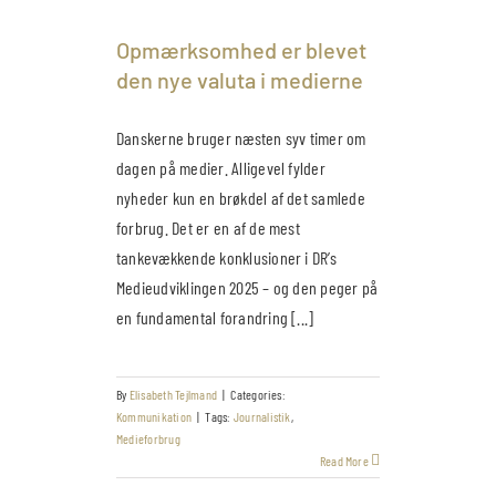
Opmærksomhed er blevet
den nye valuta i medierne
Danskerne bruger næsten syv timer om
dagen på medier. Alligevel fylder
nyheder kun en brøkdel af det samlede
forbrug. Det er en af de mest
tankevækkende konklusioner i DR’s
Medieudviklingen 2025 – og den peger på
en fundamental forandring [...]
By
Elisabeth Tejlmand
|
Categories:
Kommunikation
|
Tags:
Journalistik
,
Medieforbrug
Read More