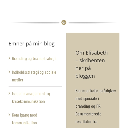
Emner på min blog
Om Elisabeth
Branding og brandstrategi
– skribenten
her på
Indholdsstrategi og sociale
bloggen
medier
Kommunikationsrådgiver
Issues management og
med speciale i
krisekommunikation
branding og PR.
Dokumenterede
Kom igang med
resultater fra
kommunikation