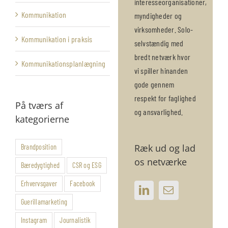
interesseorganisationer,
Kommunikation
myndigheder og
virksomheder. Solo-
Kommunikation i praksis
selvstændig med
bredt netværk hvor
Kommunikationsplanlægning
vi spiller hinanden
gode gennem
respekt for faglighed
På tværs af
og ansvarlighed.
kategorierne
Ræk ud og lad
Brandposition
os netværke
Bæredygtighed
CSR og ESG
Erhvervsgaver
Facebook
Guerillamarketing
Instagram
Journalistik