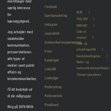
eventmager med
Facebook
særlig interesse
BLOG
for
Guerillamarketing
YDELSER
bæredygtighed.
Instagram
KONTAKT
Jeg arbejder med
Code of
Journalistik
conduct
stakeholder
Kommunikationsplanlægning
Data- og
kommunikation,
privatlivspolitik
Kriser
presserelationer,
Handelsbetingelser
alle typer af
Kundetyper
Medie- og
medier samt public
kommunikationsordbogen
LinkedIN
affairs og
Tilmeld nyhedsbrev
Lowbudget
krisekommunikation.
Medieforbrug
Få dit budskab ud
til din målgruppe
Medieoverblik
Moodboard
Ring på 2479-8804