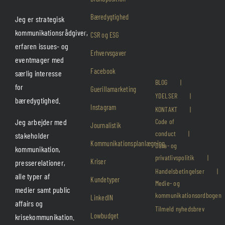
Bæredygtighed
Jeg er strategisk
kommunikationsrådgiver,
CSR og ESG
erfaren issues- og
Erhvervsgaver
eventmager med
Facebook
særlig interesse
BLOG
for
Guerillamarketing
YDELSER
bæredygtighed.
Instagram
KONTAKT
Jeg arbejder med
Code of
Journalistik
conduct
stakeholder
Kommunikationsplanlægning
Data- og
kommunikation,
privatlivspolitik
Kriser
presserelationer,
Handelsbetingelser
alle typer af
Kundetyper
Medie- og
medier samt public
kommunikationsordbogen
LinkedIN
affairs og
Tilmeld nyhedsbrev
Lowbudget
krisekommunikation.