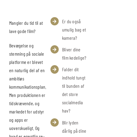
Er du også
Mangler du tid til at
umulig bag et
lave gode film?
kamera?
Bevægelse og
Bliver dine
stemning på sociale
film kedelige?
platforme er blevet
Falder dit
en naturlig del af en
indhold tungt
ambitiøs
til bunden af
kommunikationsplan.
det store
Men produktionen er
socialmedia
tidskrævende, og
hav?
markedet for udstyr
og apps er
Blir lyden
uoverskueligt. Og
dårlig på dine
hvad er egentlig se-