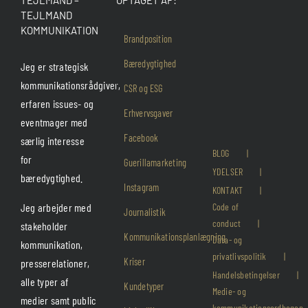
TEJLMAND –
OPTAGET AF:
TEJLMAND
KOMMUNIKATION
Brandposition
Bæredygtighed
Jeg er strategisk
kommunikationsrådgiver,
CSR og ESG
erfaren issues- og
Erhvervsgaver
eventmager med
Facebook
særlig interesse
BLOG
for
Guerillamarketing
YDELSER
bæredygtighed.
Instagram
KONTAKT
Jeg arbejder med
Code of
Journalistik
conduct
stakeholder
Kommunikationsplanlægning
Data- og
kommunikation,
privatlivspolitik
Kriser
presserelationer,
Handelsbetingelser
alle typer af
Kundetyper
Medie- og
medier samt public
kommunikationsordbogen