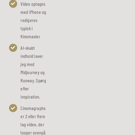
Video optages
med iPhone og
redigeres
typisk i
Kinemaster
AI-skabt
indhold laver
jeg med
Midjourney og
Runway. Spørg
efter
inspiration.
Cinemagraphs
er 2 eller flere
lag video, der
looper ovenpå