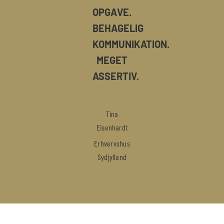
OPGAVE.
BEHAGELIG
KOMMUNIKATION.
MEGET
ASSERTIV.
Tina
Eisenhardt
Erhvervshus
Sydjylland