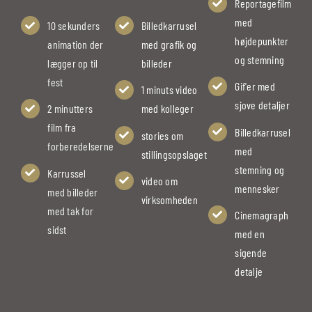
Reportagefilm
med
10 sekunders
Billedkarrusel
højdepunkter
animation der
med grafik og
og stemning
lægger op til
billeder
fest
Gif'er med
1 minuts video
sjove detaljer
2 minutters
med kolleger
film fra
Billedkarrusel
stories om
forberedelserne
med
stillingsopslaget
stemning og
Karrussel
video om
mennesker
med billeder
virksomheden
med tak for
Cinemagraph
sidst
med en
sigende
detalje