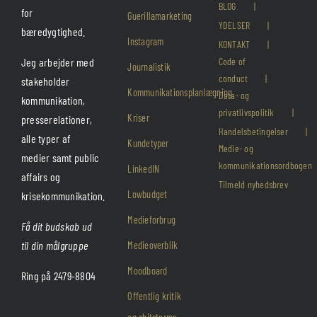
BLOG
for
Guerillamarketing
YDELSER
bæredygtighed.
Instagram
KONTAKT
Jeg arbejder med
Code of
Journalistik
conduct
stakeholder
Kommunikationsplanlægning
Data- og
kommunikation,
privatlivspolitik
Kriser
presserelationer,
Handelsbetingelser
alle typer af
Kundetyper
Medie- og
medier samt public
kommunikationsordbogen
LinkedIN
affairs og
Tilmeld nyhedsbrev
Lowbudget
krisekommunikation.
Medieforbrug
Få dit budskab ud
til din målgruppe
Medieoverblik
Moodboard
Ring på 2479-8804
Offentlig kritik