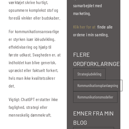
værktøjet skrive hurtigt,
samarbejdet med
opsummere komplekst stof og
marketing.
foreslå vinkler eller budskaber.
Klik her for at
finde alle
For kommunikationsansvarlige
ordene i min samling.
er styrken især idéudvikling,
effektivisering og hjælp til
FLERE
første udkast. Svagheden er, at
indholdet kan blive generisk,
ORDFORKLARINGER
upræcist eller faktuelt forkert,
Strategiudvikling
hvis man ikke kvalitetssikrer
det.
Kommunikationsplanlægning
Kommunikationsmodeller
Vigtigt: ChatGPT erstatter ikke
faglighed, strategi eller
EMNER FRA MIN
menneskelig dømmekraft.
BLOG