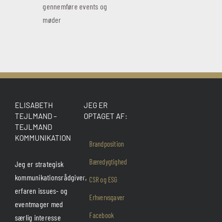
gennemføre events og
møder
ELISABETH
JEG ER
TEJLMAND –
OPTAGET AF:
TEJLMAND
KOMMUNIKATION
Brandposition
Bæredygtighed
Jeg er strategisk
kommunikationsrådgiver,
CSR og ESG
erfaren issues- og
Erhvervsgaver
eventmager med
Facebook
særlig interesse