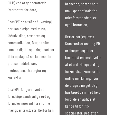
(LLM) ved at gennemtrevle
branchen, som er helt
internettet for data.
umulige at afkode for
udenforstående eller
ChatGPT er altså et AI-værktøj,
nye i branchen.
der kan hjælpe med tekst,
idéudvikling, research og
Derfor har jeg lavet
kommunikation. Bruges ofte
Kommunikations- og PR-
som en digital sparringspartner
ordbogen, og du er
til fx opslag på sociale medier,
landet på en beskrivelse
pressemeddelelser,
af et ord. Mange ord og
mødeoplæg, strategier og
forkortelser kommer fra
korrektur.
online marketing, hvor
de bruges meget. Jeg
ChatGPT fungerer ved at
har taget dem med her,
forudsige sandsynlige ord og
fordi de er vigtige at
formuleringer ud fra enorme
kende til for PR-
mængder tekstdata. Derfor kan
specialister. Det letter