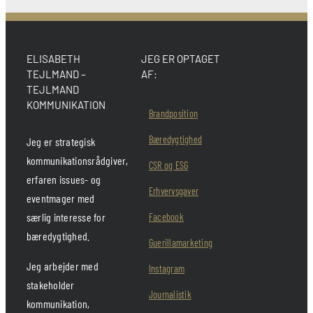
ELISABETH
JEG ER OPTAGET
TEJLMAND –
AF:
TEJLMAND
KOMMUNIKATION
Brandposition
Bæredygtighed
Jeg er strategisk
kommunikationsrådgiver,
CSR og ESG
erfaren issues- og
Erhvervsgaver
eventmager med
særlig interesse for
Facebook
bæredygtighed.
Guerillamarketing
Jeg arbejder med
Instagram
stakeholder
Journalistik
kommunikation,