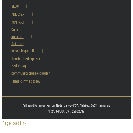
BLOG
YDELSER
KONTAKT
Code of
conduct
Data- og
privatlivspolitik
Handelsbetingelser
Medie- og
kommunikationsordbogen
Tilmeld nyhedsbrev
Tejlmand Kommunikation, Nederballevej 13A, Fjelsted, 5463 Harndrup.
M: 2479-8804. CVR: 29502692.
Page load link