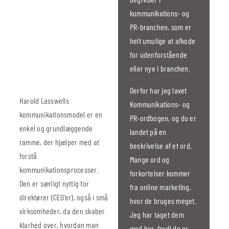
kommunikations- og
PR-branchen, som er
helt umulige at afkode
for udenforstående
eller nye i branchen.
Derfor har jeg lavet
Harold Lasswells
Kommunikations- og
kommunikationsmodel er en
PR-ordbogen, og du er
enkel og grundlæggende
landet på en
ramme, der hjælper med at
beskrivelse af et ord.
forstå
Mange ord og
kommunikationsprocesser.
forkortelser kommer
Den er særligt nyttig for
fra online marketing,
direktører (CEO’er), også i små
hvor de bruges meget.
virksomheder, da den skaber
Jeg har taget dem
klarhed over, hvordan man
med her, fordi de er