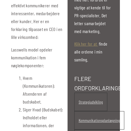
effektivt kommunikerer med
vigtige at kende til for
interessenter, medarbejdere
PR-specialister. Det
eller kunder. Her er en
letter samarbejdet
forklaring tilpasset en CEO i en
med marketing.
lille virksomhed:
Klik her for at
finde
Lasswells model opdeler
alle ordene i min
kommunikation i fem
samling.
nøglekomponenter:
Hvem
FLERE
(Kommunikatoren):
ORDFORKLARINGER
Afsenderen af
budskabet.
Strategiudvikling
Siger Hvad (Budskabet):
Indholdet eller
Kommunikationsplanlægning
informationen, der