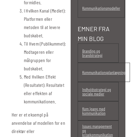
formidles.
Kommunikationsmodeller
I Hvilken Kanal (Mediet):
Platformen eller
metoden til at levere
EMNER FRA
budskabet.
MIN BLOG
Til Hvem (Publikummet):
Branding og
Modtageren eller
brandstrategi
målgruppen for
budskabet.
Kommunikationsplanlægning
Med Hvilken Effekt
(Resultatet): Resultatet
Indholdsstrategi og
eller effekten af
sociale medier
kommunikationen.
Kom igang med
kommunikation
Her er et eksempl på
anvendelse af modellen for en
Issues management
og
direktør eller
krisekommunikation