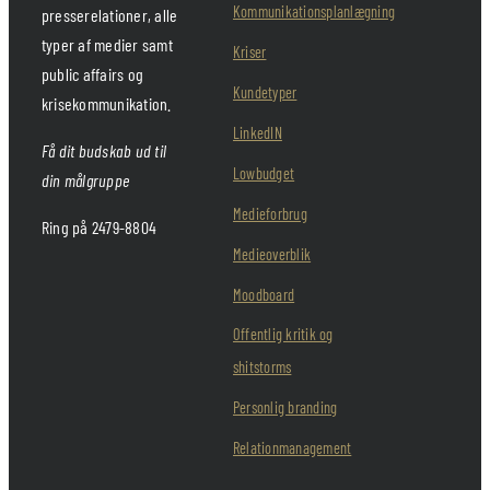
Kommunikationsplanlægning
presserelationer, alle
typer af medier samt
Kriser
public affairs og
Kundetyper
krisekommunikation.
LinkedIN
Få dit budskab ud til
Lowbudget
din målgruppe
Medieforbrug
Ring på 2479-8804
Medieoverblik
Moodboard
Offentlig kritik og
shitstorms
Personlig branding
Relationmanagement