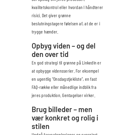
kvalitetskontrol eller hvordan I håndterer
risici. Det giver grønne
beslutningstagere følelsen af, at de er i
trygge hænder.
Opbyg viden – og del
den over tid
En god strategi til grønne på LinkedIn er
at opbygge vidensserier. For eksempel
en ugentlig “Onsdagstjekliste”, en fast
FAQ-række eller månedlige indblik fra
jeres produktion. Gentagelser virker.
Brug billeder – men
vær konkret og rolig i
stilen
Undgå farveeksplosioner og overgjort