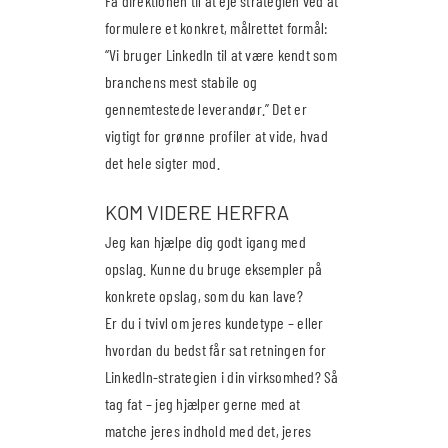
Få direktionen til at eje strategien ved at
formulere et konkret, målrettet formål:
“Vi bruger LinkedIn til at være kendt som
branchens mest stabile og
gennemtestede leverandør.” Det er
vigtigt for grønne profiler at vide, hvad
det hele sigter mod.
KOM VIDERE HERFRA
Jeg kan hjælpe dig godt igang med
opslag. Kunne du bruge eksempler på
konkrete opslag, som du kan lave?
Er du i tvivl om jeres kundetype – eller
hvordan du bedst får sat retningen for
LinkedIn-strategien i din virksomhed? Så
tag fat – jeg hjælper gerne med at
matche jeres indhold med det, jeres