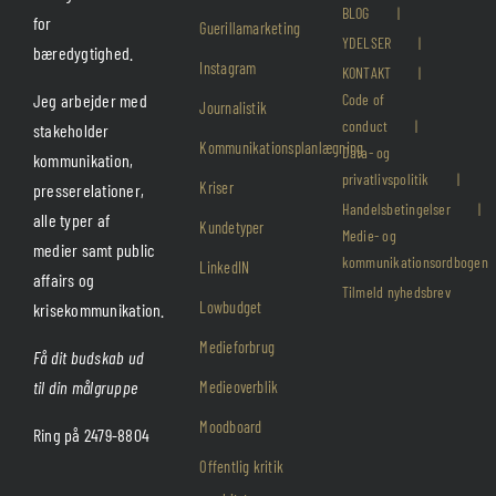
BLOG
for
Guerillamarketing
YDELSER
bæredygtighed.
Instagram
KONTAKT
Jeg arbejder med
Code of
Journalistik
conduct
stakeholder
Kommunikationsplanlægning
Data- og
kommunikation,
privatlivspolitik
Kriser
presserelationer,
Handelsbetingelser
alle typer af
Kundetyper
Medie- og
medier samt public
kommunikationsordbogen
LinkedIN
affairs og
Tilmeld nyhedsbrev
Lowbudget
krisekommunikation.
Medieforbrug
Få dit budskab ud
til din målgruppe
Medieoverblik
Moodboard
Ring på 2479-8804
Offentlig kritik