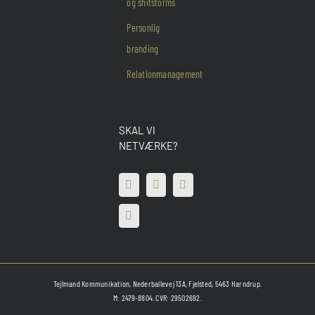
og shitstorms
Personlig
branding
Relationmanagement
SKAL VI
NETVÆRKE?
Tejlmand Kommunikation, Nederballevej 13A, Fjelsted, 5463 Harndrup.
M: 2479-8804. CVR: 29502692.