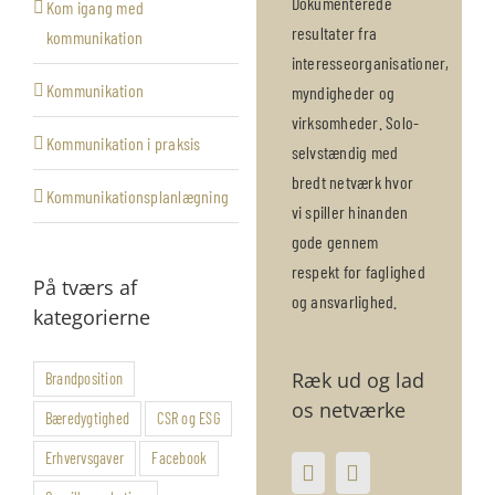
Dokumenterede
Kom igang med
resultater fra
kommunikation
interesseorganisationer,
Kommunikation
myndigheder og
virksomheder. Solo-
Kommunikation i praksis
selvstændig med
bredt netværk hvor
Kommunikationsplanlægning
vi spiller hinanden
gode gennem
respekt for faglighed
På tværs af
og ansvarlighed.
kategorierne
Ræk ud og lad
Brandposition
os netværke
Bæredygtighed
CSR og ESG
Erhvervsgaver
Facebook