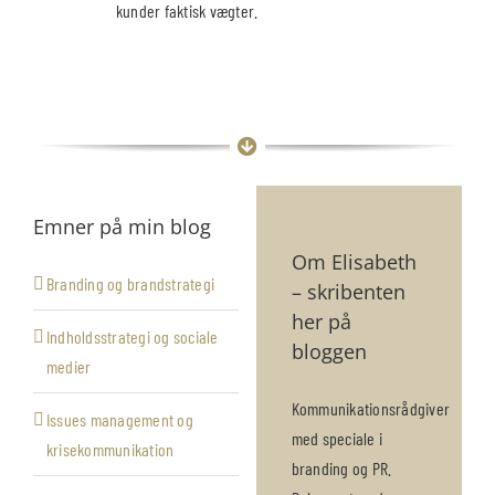
kunder faktisk vægter.
Emner på min blog
Om Elisabeth
Branding og brandstrategi
– skribenten
her på
Indholdsstrategi og sociale
bloggen
medier
Kommunikationsrådgiver
Issues management og
med speciale i
krisekommunikation
branding og PR.