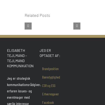
Related Posts
ELISABETH
JEG ER
TEJLMAND –
OPTAGET AF:
TEJLMAND
KOMMUNIKATION
Brandposition
Bæredygtighed
Jeg er strategisk
kommunikationsrådgiver,
CSR og ESG
erfaren issues- og
Erhvervsgaver
eventmager med
Facebook
særlig interesse