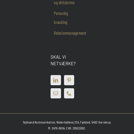
og shitstorms
Personlig
branding
Relationmanagement
SKAL VI
NETVÆRKE?
Tejlmand Kommunikation, Nederballevej 13A, Fjelsted, 5463 Harndrup.
M: 2479-8804. CVR: 29502692.