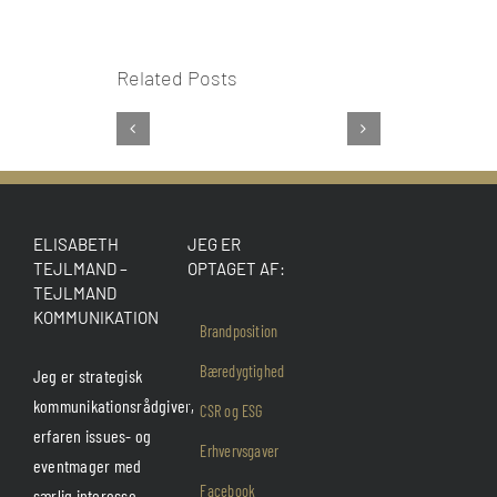
Related Posts
ELISABETH
JEG ER
TEJLMAND –
OPTAGET AF:
TEJLMAND
KOMMUNIKATION
Brandposition
Bæredygtighed
Jeg er strategisk
kommunikationsrådgiver,
CSR og ESG
erfaren issues- og
Erhvervsgaver
eventmager med
Facebook
særlig interesse