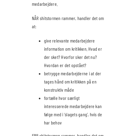
medarbejdere.
NÅR shitstormen rammer, handler det om
at:
give relevante medarbejdere
information om kritikken. Hvad er
der sket? Hvorfor sker det nu?
Hvordan er det opstået?
betrygge medarbejderne i at der
tages hånd om kritikken på en
konstruktiv måde
fortælle hvor særligt
interesserede medarbejdere kan
følge med i ‘slagets gang’, hvis de
har behov
FØR shitstormen rammer, handler det om