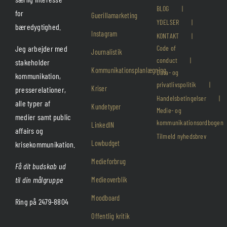
BLOG
for
Guerillamarketing
YDELSER
bæredygtighed.
Instagram
KONTAKT
Jeg arbejder med
Code of
Journalistik
conduct
stakeholder
Kommunikationsplanlægning
Data- og
kommunikation,
privatlivspolitik
Kriser
presserelationer,
Handelsbetingelser
alle typer af
Kundetyper
Medie- og
medier samt public
kommunikationsordbogen
LinkedIN
affairs og
Tilmeld nyhedsbrev
Lowbudget
krisekommunikation.
Medieforbrug
Få dit budskab ud
til din målgruppe
Medieoverblik
Moodboard
Ring på 2479-8804
Offentlig kritik