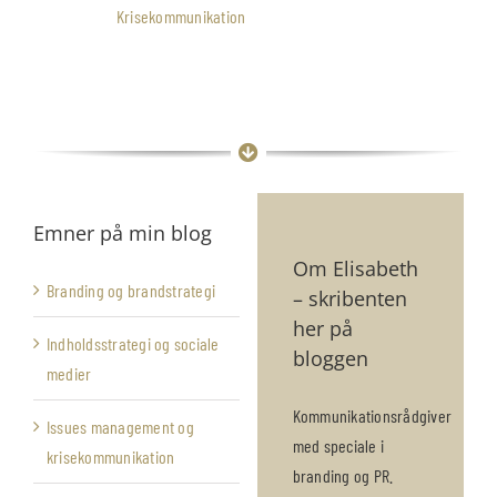
Krisekommunikation
Emner på min blog
Om Elisabeth
Branding og brandstrategi
– skribenten
her på
Indholdsstrategi og sociale
bloggen
medier
Kommunikationsrådgiver
Issues management og
med speciale i
krisekommunikation
branding og PR.