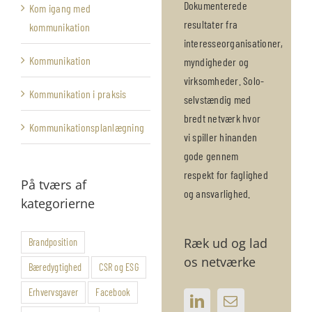
Dokumenterede
Kom igang med
resultater fra
kommunikation
interesseorganisationer,
Kommunikation
myndigheder og
virksomheder. Solo-
Kommunikation i praksis
selvstændig med
bredt netværk hvor
Kommunikationsplanlægning
vi spiller hinanden
gode gennem
respekt for faglighed
På tværs af
og ansvarlighed.
kategorierne
Ræk ud og lad
Brandposition
os netværke
Bæredygtighed
CSR og ESG
Erhvervsgaver
Facebook