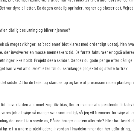
et var dyre billetter. Da dagen endelig oprinder, regner og blæser det. Vejret e
f en dårlig beslutning og bliver hjemme?
nok så meget vikinger, at ‘problemet’ blot klares med ordentligt udetøj. Men hv
de, der involverer en masse menneskers tid. De første fakturaer er også allered
ætninger ikke holdt. Projektideen skrider. Sender du gode penge efter dårlige id
et kan vi vel altid lære”, eller tør du skrinlægge projektet og starte forfra?
 det sidste. At turde fejle, og standse op og lære af processen inden planlægn
 lidt i overfladen af emnet kognitiv bias. Der er masser af spændende links hv
o vores job at søge så mange svar som muligt, så jeg vil fremover forsøge at 
ing, der nemt kan snyde os. Måske bruger du dem allerede? Eller har tænkt di
t høre fra andre projektledere, hvordan I imødekommer den her udfordring.