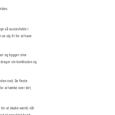
viden.
ige så succesfulde i
se sig fri for at have
ger og bygger sine
 drager sin konklusion og
eden ned. De fleste
for at tænke over det.
 for at skabe værdi, når
 med et populært band,