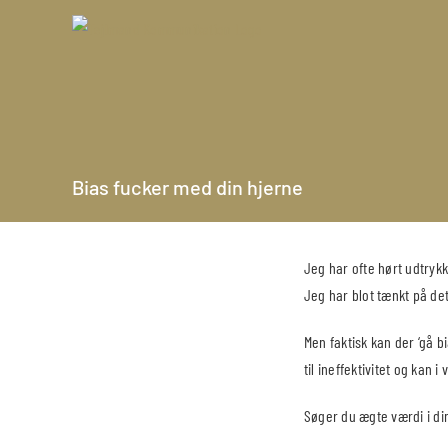
Skip
to
content
Bias fucker med din hjerne
Jeg har ofte hørt udtrykke
Jeg har blot tænkt på det 
Men faktisk kan der ‘gå b
til ineffektivitet og kan 
Søger du ægte værdi i din