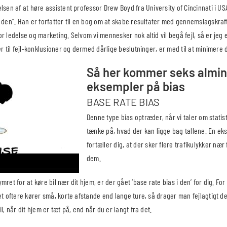
lsen af at høre assistent professor Drew Boyd fra University of Cincinnati i 
 den”. Han er forfatter til en bog om at skabe resultater med gennemslagskraf
r ledelse og marketing. Selvom vi mennesker nok altid vil begå fejl, så er jeg 
er til fejl-konklusioner og dermed dårlige beslutninger, er med til at minimere
Så her kommer seks almin
eksempler på bias
BASE RATE BIAS
Denne type bias optræder, når vi taler om stati
tænke på, hvad der kan ligge bag tallene. En ek
fortæller dig, at der sker flere trafikulykker nær
dem.
mret for at køre bil nær dit hjem, er der gået ‘base rate bias i den’ for dig. F
et oftere kører små, korte afstande end lange ture, så drager man fejlagtigt de
l, når dit hjem er tæt på, end når du er langt fra det.