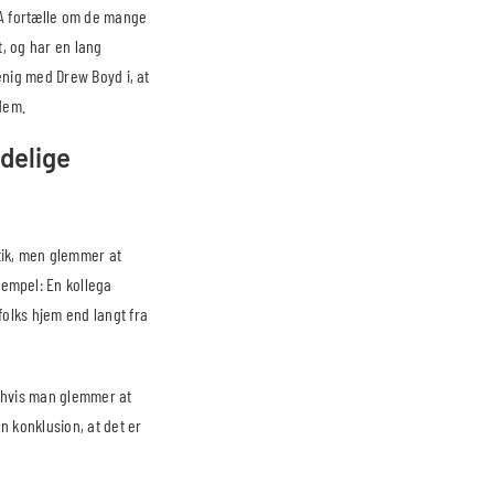
USA fortælle om de mange
t, og har en lang
enig med Drew Boyd i, at
 dem.
delige
stik, men glemmer at
sempel: En kollega
 folks hjem end langt fra
or hvis man glemmer at
n konklusion, at det er