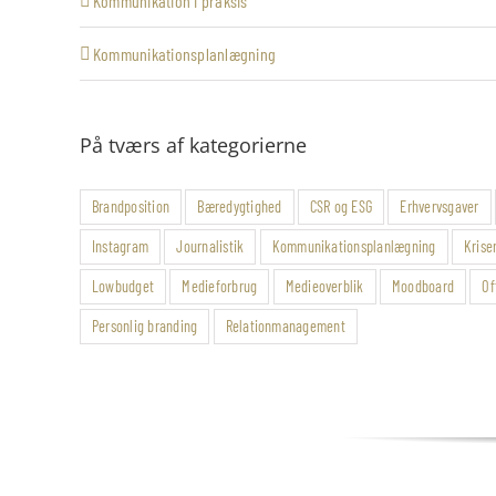
Kommunikation i praksis
Kommunikationsplanlægning
På tværs af kategorierne
Brandposition
Bæredygtighed
CSR og ESG
Erhvervsgaver
Instagram
Journalistik
Kommunikationsplanlægning
Krise
Lowbudget
Medieforbrug
Medieoverblik
Moodboard
Of
Personlig branding
Relationmanagement