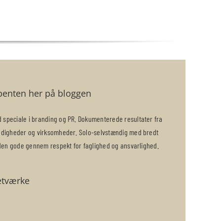
benten her på bloggen
speciale i branding og PR. Dokumenterede resultater fra
ndigheder og virksomheder. Solo-selvstændig med bredt
nden gode gennem respekt for faglighed og ansvarlighed.
etværke