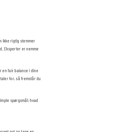
m ikke rigtig stemmer
and. Eksperter er nemme
 en fair balance i dine
 taler for, så fremstår du
 simple spørgsmål: hvad
noget nyt og tage en