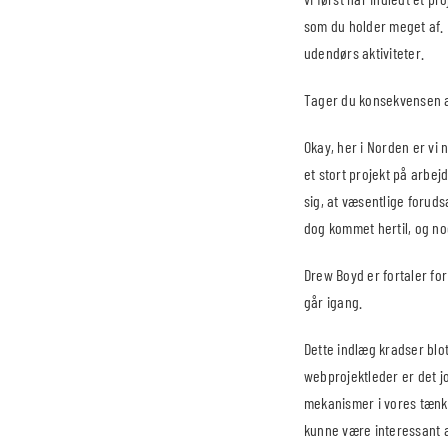
som du holder meget af. D
udendørs aktiviteter.
Tager du konsekvensen a
Okay, her i Norden er vi 
et stort projekt på arbej
sig, at væsentlige foruds
dog kommet hertil, og nog
Drew Boyd er fortaler for
går igang.
Dette indlæg kradser blot
webprojektleder er det j
mekanismer i vores tænkn
kunne være interessant a