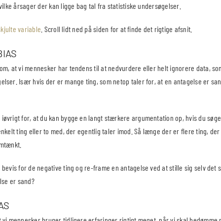
vilke årsager der kan ligge bag tal fra statistiske undersøgelser.
skjulte variable
. Scroll lidt ned på siden for at finde det rigtige afsnit.
BIAS
om, at vi mennesker har tendens til at nedvurdere eller helt ignorere data, so
lser. Især hvis der er mange ting, som netop taler for, at en antagelse er s
øvrigt for, at du kan bygge en langt stærkere argumentation op, hvis du søger
kelt ting eller to med, der egentlig taler imod. Så længe der er flere ting, der
emtænkt.
bevis for de negative ting og re-frame en antagelse ved at stille sig selv det
else er sand?
AS
 vi mennesker bruger tidligere erfaringer rigtigt meget, når vi skal bedømme 