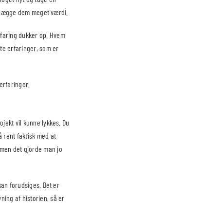
 tillægge dem meget værdi.
rfaring dukker op. Hvem
tte erfaringer, som er
erfaringer.
ojekt vil kunne lykkes. Du
 rent faktisk med at
– men det gjorde man jo
 kan forudsiges. Det er
ning af historien, så er