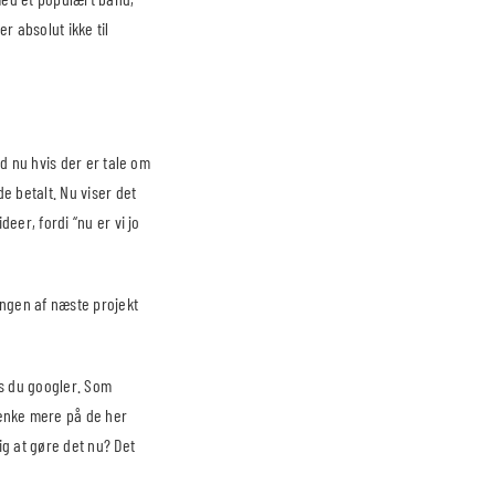
r absolut ikke til
ad nu hvis der er tale om
e betalt. Nu viser det
eer, fordi “nu er vi jo
ingen af næste projekt
is du googler. Som
tænke mere på de her
g at gøre det nu? Det