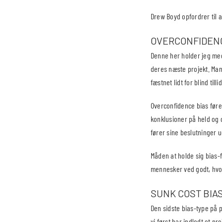
Drew Boyd opfordrer til a
OVERCONFIDENC
Denne her holder jeg mege
deres næste projekt. Man
fæstnet lidt for blind till
Overconfidence bias fører
konklusioner på held og 
fører sine beslutninger u
Måden at holde sig bias-
mennesker ved godt, hvorn
SUNK COST BIA
Den sidste bias-type på p
vi først har indledt et p