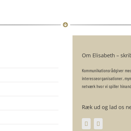
Om Elisabeth – skri
Kommunikationsrådgiver med 
interesseorganisationer, my
netværk hvor vi spiller hina
Ræk ud og lad os n