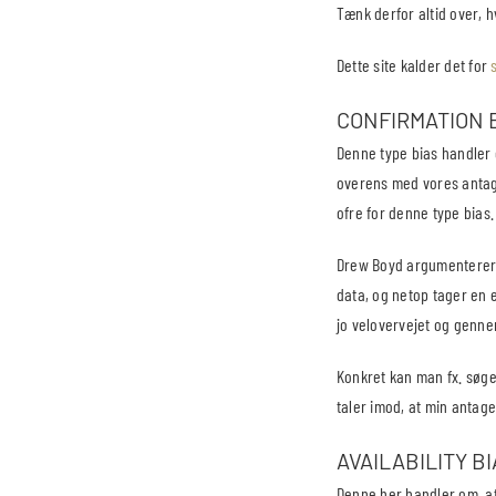
Tænk derfor altid over, h
Dette site kalder det for
CONFIRMATION 
Denne type bias handler 
overens med vores antage
ofre for denne type bias.
Drew Boyd argumenterer i
data, og netop tager en en
jo velovervejet og genn
Konkret kan man fx. søge 
taler imod, at min antag
AVAILABILITY BI
Denne her handler om, at