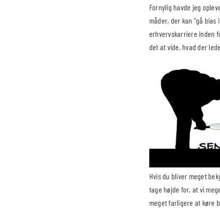
Fornylig havde jeg opleve
måder, der kan “gå bias i
erhvervskarriere inden fo
det at vide, hvad der led
Hvis du bliver meget beky
tage højde for, at vi meg
meget farligere at køre bi