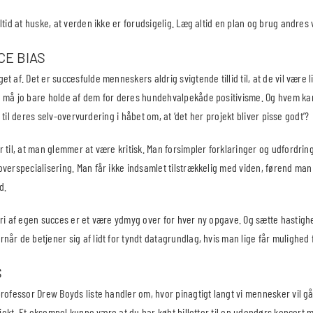
ltid at huske, at verden ikke er forudsigelig. Læg altid en plan og brug andres 
E BIAS
t af. Det er succesfulde menneskers aldrig svigtende tillid til, at de vil være l
 må jo bare holde af dem for deres hundehvalpekåde positivisme. Og hvem kan 
id til deres selv-overvurdering i håbet om, at ‘det her projekt bliver pisse godt’?
 til, at man glemmer at være kritisk. Man forsimpler forklaringer og udfordrin
overspecialisering. Man får ikke indsamlet tilstrækkelig med viden, førend man
d.
fri af egen succes er et være ydmyg over for hver ny opgave. Og sætte hastigh
år de betjener sig af lidt for tyndt datagrundlag, hvis man lige får mulighed 
S
rofessor Drew Boyds liste handler om, hvor pinagtigt langt vi mennesker vil gå
rojekt. Et eksempel kunne være at du har købt billetter til en udendørs koncert