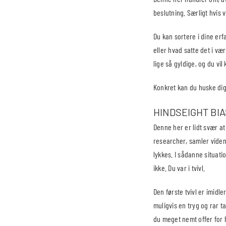
beslutning. Særligt hvis 
Du kan sortere i dine er
eller hvad satte det i væ
lige så gyldige, og du vil
Konkret kan du huske dig 
HINDSEIGHT BIA
Denne her er lidt svær at
researcher, samler viden
lykkes. I sådanne situat
ikke. Du var i tvivl.
Den første tvivl er imidle
muligvis en tryg og rar t
du meget nemt offer for 