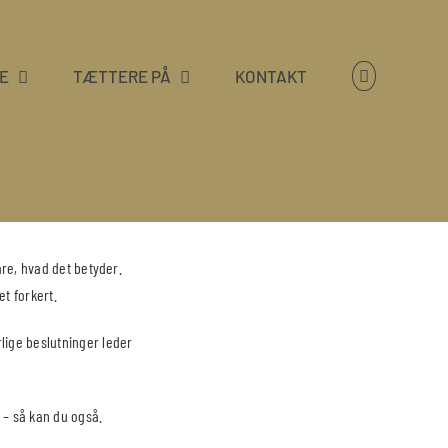
E
TÆTTERE PÅ
KONTAKT
lare, hvad det betyder.
et forkert.
rlige beslutninger leder
 – så kan du også.