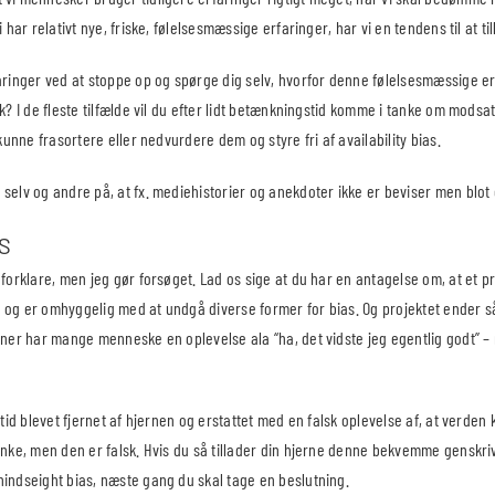
vi har relativt nye, friske, følelsesmæssige erfaringer, har vi en tendens til at
faringer ved at stoppe op og spørge dig selv, hvorfor denne følelsesmæssige e
rk? I de fleste tilfælde vil du efter lidt betænkningstid komme i tanke om modsa
 kunne frasortere eller nedvurdere dem og styre fri af availability bias.
selv og andre på, at fx. mediehistorier og anekdoter ikke er beviser men blot 
S
 forklare, men jeg gør forsøget. Lad os sige at du har en antagelse om, at et pr
 og er omhyggelig med at undgå diverse former for bias. Og projektet ender så
ioner har mange menneske en oplevelse ala “ha, det vidste jeg egentlig godt” 
rtid blevet fjernet af hjernen og erstattet med en falsk oplevelse af, at verden
anke, men den er falsk. Hvis du så tillader din hjerne denne bekvemme genskriv
hindseight bias, næste gang du skal tage en beslutning.